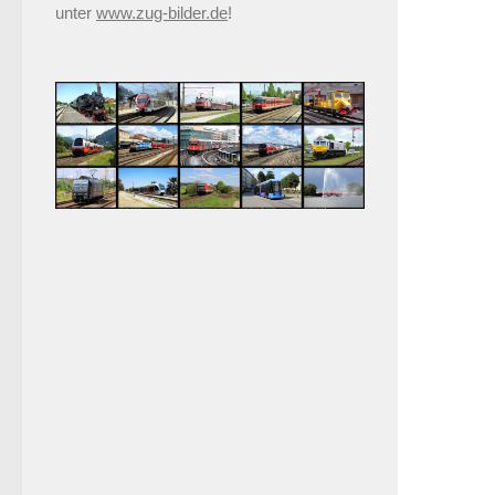
unter
www.zug-bilder.de
!