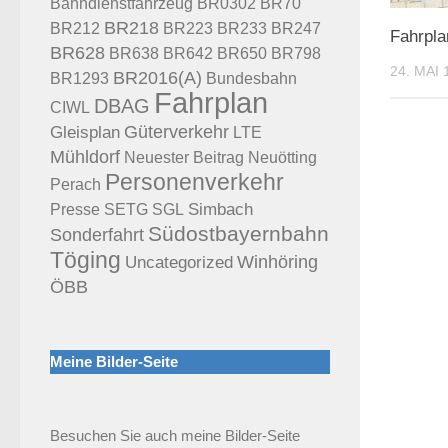
BR70
Bahndienstfahrzeug
BR0302
BR218
BR212
BR223
BR233
BR247
Fahrpla
BR628
BR638
BR642
BR650
BR798
24. MAI 
BR2016(A)
Bundesbahn
BR1293
Fahrplan
DBAG
CIWL
Güterverkehr
Gleisplan
LTE
Mühldorf
Neuötting
Neuester Beitrag
Personenverkehr
Perach
Presse
Simbach
SETG
SGL
Südostbayernbahn
Sonderfahrt
Töging
Uncategorized
Winhöring
ÖBB
Meine Bilder-Seite
Besuchen Sie auch meine Bilder-Seite