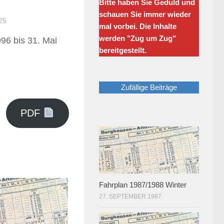
Bitte haben Sie Geduld und
schauen Sie immer wieder
25
mal vorbei. Die Inhalte
werden "Zug um Zug"
96 bis 31. Mai
bereitgestellt.
Zufällige Beiträge
PDF
Fahrplan 1987/1988 Winter
27. SEPTEMBER 1987