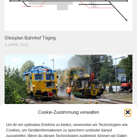
Gleisplan Bahnhof Töging
3. APRIL 2012
Cookie-Zustimmung verwalten
Umfangreiche Arbeiten in Töging
Um dir ein optimales Erlebnis zu bieten, verwenden wir Technologien wie
31. JULI 2021
Cookies, um Geräteinformationen zu speichern und/oder darauf
zuzugreifen. Wenn du diesen Technologien zustimmst, können wir Daten