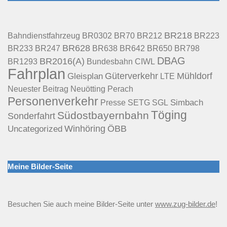
BR218
BR70
BR212
Bahndienstfahrzeug
BR0302
BR223
BR628
BR233
BR247
BR638
BR642
BR650
BR798
DBAG
BR2016(A)
Bundesbahn
BR1293
CIWL
Fahrplan
Güterverkehr
Mühldorf
Gleisplan
LTE
Neuötting
Perach
Neuester Beitrag
Personenverkehr
Presse
Simbach
SETG
SGL
Töging
Südostbayernbahn
Sonderfahrt
Uncategorized
Winhöring
ÖBB
Meine Bilder-Seite
Besuchen Sie auch meine Bilder-Seite unter
www.zug-bilder.de
!