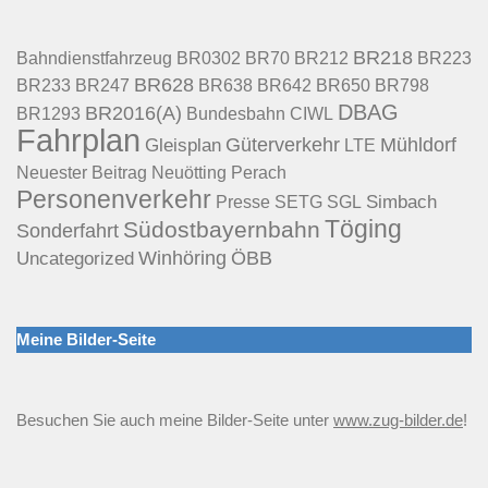
BR218
BR70
BR212
Bahndienstfahrzeug
BR0302
BR223
BR628
BR233
BR247
BR638
BR642
BR650
BR798
DBAG
BR2016(A)
Bundesbahn
BR1293
CIWL
Fahrplan
Güterverkehr
Mühldorf
Gleisplan
LTE
Neuötting
Perach
Neuester Beitrag
Personenverkehr
Presse
Simbach
SETG
SGL
Töging
Südostbayernbahn
Sonderfahrt
Uncategorized
Winhöring
ÖBB
Meine Bilder-Seite
Besuchen Sie auch meine Bilder-Seite unter
www.zug-bilder.de
!