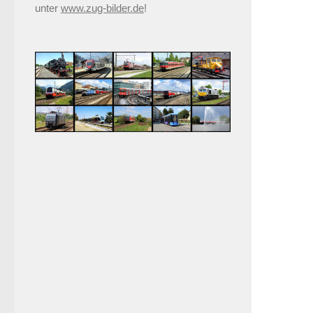
unter
www.zug-bilder.de
!