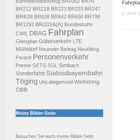
BR70
Bahndienstfahrzeug
BR0302
Fahrpl
BR218
BR212
BR223
BR233
BR247
1. JUNI 
BR628
BR638
BR642
BR650
BR798
BR2016(A)
Bundesbahn
BR1293
Fahrplan
DBAG
CIWL
Güterverkehr
Gleisplan
LTE
Mühldorf
Neuötting
Neuester Beitrag
Personenverkehr
Perach
Presse
Simbach
SETG
SGL
Südostbayernbahn
Sonderfahrt
Töging
Uncategorized
Winhöring
ÖBB
Meine Bilder-Seite
Besuchen Sie auch meine Bilder-Seite