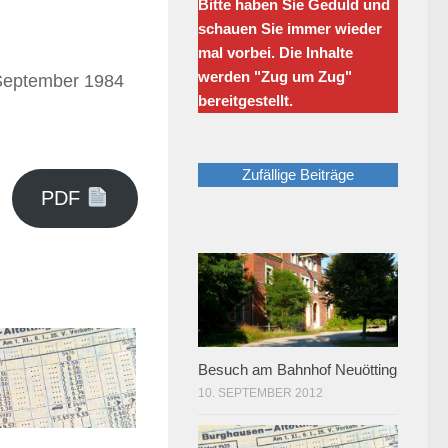
Bitte haben Sie Geduld und
schauen Sie immer wieder
mal vorbei. Die Inhalte
werden "Zug um Zug"
 September 1984
bereitgestellt.
Zufällige Beiträge
PDF
Besuch am Bahnhof Neuötting
10. SEPTEMBER 2012