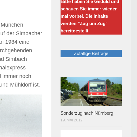
Bitte haben Sie Geduld und
schauen Sie immer wieder
mal vorbei. Die Inhalte
werden "Zug um Zug"
g München
bereitgestellt.
auf der Simbacher
an 1984 eine
durchgehenden
Zufällige Beiträge
und Simbach
nalexpress
d immer noch
nd Mühldorf ist.
Sonderzug nach Nürnberg
19. MAI 2012