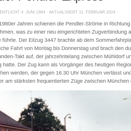
ENTLICHT
4. JUNI 1984
· AKTUALISIERT
11. FEBRUAR 2024
 1980er Jahren schienen die Pendler-Ströme in Richtun
hmen, was zu einer neu eingerichteten Zugverbindung 
e führte. Der Eilzug 3447 brachte ab dem Sommerfahrpl
liche Fahrt von Montag bis Donnerstag und brach den 
unden-Takt auf, der jahrzehntelang zwischen Mühldorf 
g hatte. Der Zug kann als Vorgänger des heutigen Regio
hen werden, der gegen 16.30 Uhr München verlässt un
er am stärksten frequentierten Züge zwischen München u