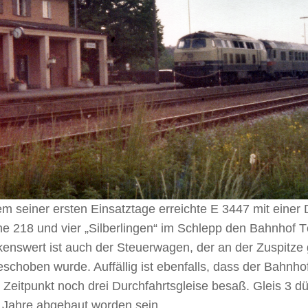
m seiner ersten Einsatztage erreichte E 3447 mit einer 
e 218 und vier „Silberlingen“ im Schlepp den Bahnhof T
enswert ist auch der Steuerwagen, der an der Zuspitze
eschoben wurde. Auffällig ist ebenfalls, dass der Bahnho
Zeitpunkt noch drei Durchfahrtsgleise besaß. Gleis 3 dü
 Jahre abgebaut worden sein.