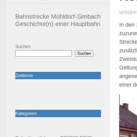
VERÖFF
Bahnstrecke Mühldorf-Simbach
Geschichte(n) einer Hauptbahn
In den
zuzune
Streck
Suchen
zusätz
Suchen
Zweist
Geltun
Zeitleiste
angese
einer d
Kategorien