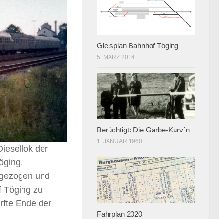
Gleisplan Bahnhof Töging
5. MÄRZ 2014
Berüchtigt: Die Garbe-Kurv´n
1. JANUAR 1960
Diesellok der
öging.
 gezogen und
f Töging zu
rfte Ende der
Fahrplan 2020