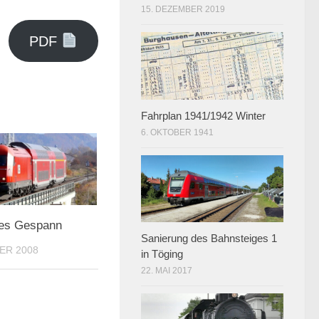
15. DEZEMBER 2019
PDF
Fahrplan 1941/1942 Winter
6. OKTOBER 1941
nes Gespann
Sanierung des Bahnsteiges 1
ER 2008
in Töging
22. MAI 2017