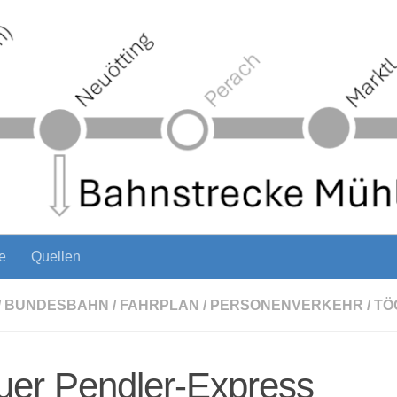
e
Quellen
/
BUNDESBAHN
/
FAHRPLAN
/
PERSONENVERKEHR
/
TÖ
uer Pendler-Express