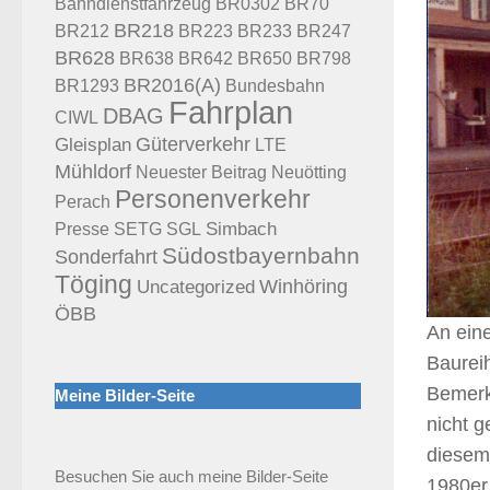
BR70
Bahndienstfahrzeug
BR0302
BR218
BR212
BR223
BR233
BR247
BR628
BR638
BR642
BR650
BR798
BR2016(A)
Bundesbahn
BR1293
Fahrplan
DBAG
CIWL
Güterverkehr
Gleisplan
LTE
Mühldorf
Neuötting
Neuester Beitrag
Personenverkehr
Perach
Presse
Simbach
SETG
SGL
Südostbayernbahn
Sonderfahrt
Töging
Uncategorized
Winhöring
ÖBB
An eine
Baureih
Bemerk
Meine Bilder-Seite
nicht g
diesem 
Besuchen Sie auch meine Bilder-Seite
1980er