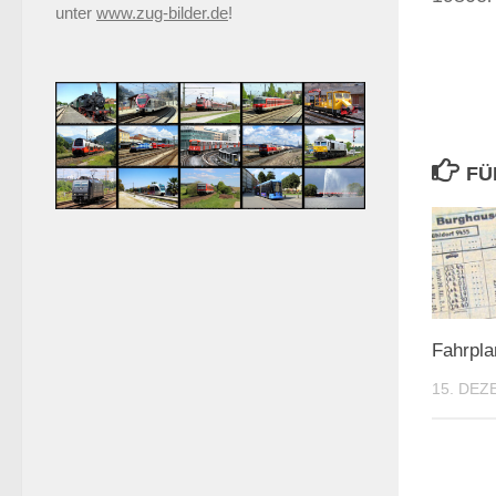
unter
www.zug-bilder.de
!
FÜ
Fahrpla
15. DEZ