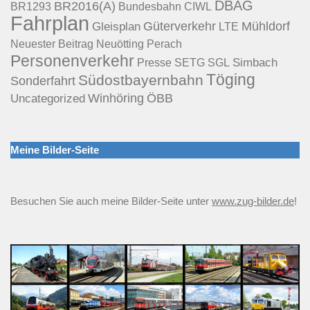
DBAG
BR2016(A)
Bundesbahn
BR1293
CIWL
Fahrplan
Güterverkehr
Mühldorf
Gleisplan
LTE
Neuötting
Perach
Neuester Beitrag
Personenverkehr
Presse
Simbach
SETG
SGL
Töging
Südostbayernbahn
Sonderfahrt
Uncategorized
Winhöring
ÖBB
Meine Bilder-Seite
Besuchen Sie auch meine Bilder-Seite unter
www.zug-bilder.de
!